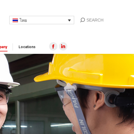
SEARCH
ไทย
pany
Locations​
Facebook
Linkedin
page
page
opens
opens
in
in
new
new
window
window