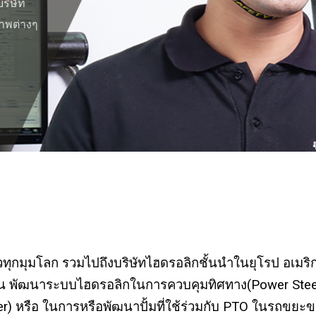
ริษัท
ภาพต่างๆ
ั่วทุกมุมโลก รวมไปถึงบริษัทไฮดรอลิกชั้นนำในยุโรป อเมริก
 เช่น พัฒนาระบบไฮดรอลิกในการควบคุมทิศทาง(Power Stee
uster) หรือ ในการหรือพัฒนาปั้มที่ใช้ร่วมกับ PTO ในรถข